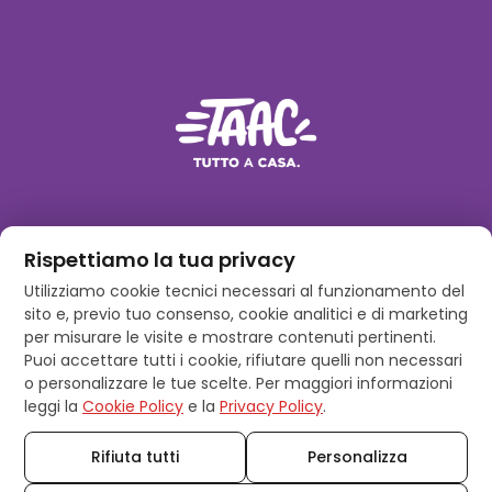
Rispettiamo la tua privacy
PAGINE
Utilizziamo cookie tecnici necessari al funzionamento del
sito e, previo tuo consenso, cookie analitici e di marketing
CONTATTI
per misurare le visite e mostrare contenuti pertinenti.
Puoi accettare tutti i cookie, rifiutare quelli non necessari
o personalizzare le tue scelte. Per maggiori informazioni
Powered by
Moretti Alberto S.r.l.
leggi la
Cookie Policy
e la
Privacy Policy
.
P.iva 03927580138
Termini e condizioni
Privacy Policy
Cookie Policy
Gestisci cookie
Rifiuta tutti
Personalizza
© 2026 Taacdelivery