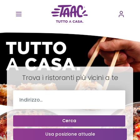
Trova i ristoranti più vicini a te
Cerca
Usa posizione attuale